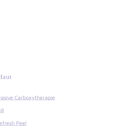
Haut
vasive Carboxytherapie
ll
efresh Peel