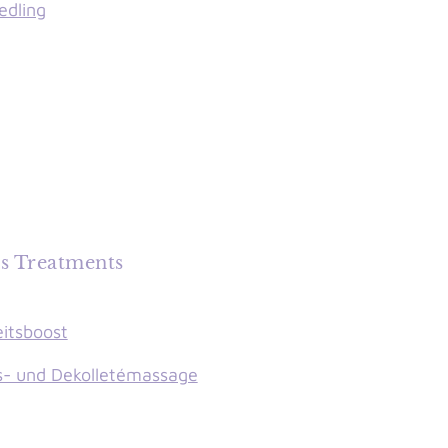
edling
s Treatments
itsboost
s- und Dekolletémassage