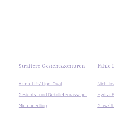
Straffere Gesichtskonturen
Fahle 
Arma-Lift/ Lipo-Oval
Nich-In
Gesichts- und Dekolletémassage
Hydra-Fi
Microneedling
Glow/ R