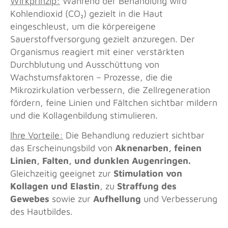
Wirkprinzip:
Während der Behandlung wird
Kohlendioxid (CO₂) gezielt in die Haut
eingeschleust, um die körpereigene
Sauerstoffversorgung gezielt anzuregen. Der
Organismus reagiert mit einer verstärkten
Durchblutung und Ausschüttung von
Wachstumsfaktoren – Prozesse, die die
Mikrozirkulation verbessern, die Zellregeneration
fördern, feine Linien und Fältchen sichtbar mildern
und die Kollagenbildung stimulieren.
Ihre Vorteile:
Die Behandlung re
d
uziert sichtbar
das Erscheinungsbild von
Aknenarben, feinen
Linien, Falten, und dunklen Augenringen.
Gleichzeitig geeignet zur
Stimulation von
Kollagen und Elastin
, zu
Straffung des
Gewebes
sowie zur
Aufhellung
und Verbesserung
des Hautbildes.